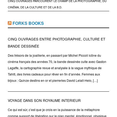
CINQ OUVRAGES PARCOURENT LE CHAMP DE LA PHOTOGRAPHIE, DU
CINÉMA, DE LA CULTURE ET DE LA B.D.
FORKS BOOKS
CINQ OUVRAGES ENTRE PHOTOGRAPHIE, CULTURE ET
BANDE DESSINÉE
Des trésors de la joaillerie, en passant par Michel Piccoli icône du
cinéma français des années 70, la bande dessinée culte avec Gaston
Lagaffe, la cartographie revue et analysée à la vague mythique de
Tahiti, des livres cadeaux pour rêver en fin d’année. Femmes aux
bijoux : Quinze destins en or et pierreries David Lelait-Helo, […]
VOYAGE DANS SON ROYAUME INTERIEUR
Ce qui est sûr, c’est que je crois en la puissance de la métaphore
comme support de libération sur le plan mental, émotionnel, physique