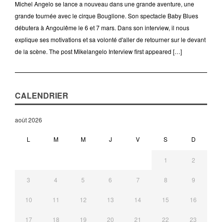
Michel Angelo se lance a nouveau dans une grande aventure, une
grande tournée avec le cirque Bouglione. Son spectacle Baby Blues
débutera à Angoulême le 6 et 7 mars. Dans son interview, il nous
explique ses motivations et sa volonté d'aller de retourner sur le devant
de la scène. The post Mikelangelo Interview first appeared […]
CALENDRIER
août 2026
L
M
M
J
V
S
D
1
2
3
4
5
6
7
8
9
10
11
12
13
14
15
16
17
18
19
20
21
22
23