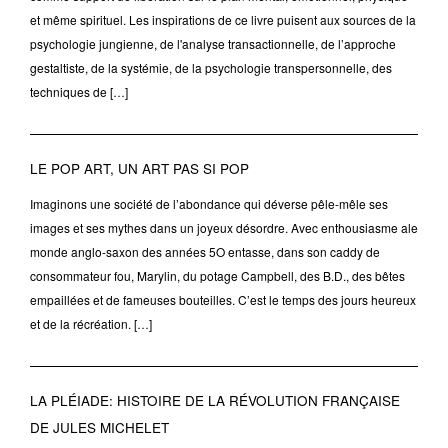
et même spirituel. Les inspirations de ce livre puisent aux sources de la
psychologie jungienne, de l'analyse transactionnelle, de l’approche
gestaltiste, de la systémie, de la psychologie transpersonnelle, des
techniques de […]
LE POP ART, UN ART PAS SI POP
Imaginons une société de l’abondance qui déverse pêle-mêle ses
images et ses mythes dans un joyeux désordre. Avec enthousiasme ale
monde anglo-saxon des années 5O entasse, dans son caddy de
consommateur fou, Marylin, du potage Campbell, des B.D., des bêtes
empaillées et de fameuses bouteilles. C’est le temps des jours heureux
et de la récréation. […]
LA PLÉIADE: HISTOIRE DE LA RÉVOLUTION FRANÇAISE
DE JULES MICHELET