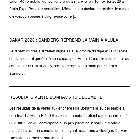
salon Rétromobile, qui se tiendra du 28 janvier au 1er février 2026 à
Paris Expo Porte de Versailles, Midual, manufacture française de motos
d’exception basée à Juigné-sur-Loire […]
DAKAR 2026 : SANDERS REPREND LA MAIN À ALULA
Le tenant du titre australien signe sa 10e victoire d'étape et ravit la tête
du classement général à son coéquipier Edgar Canet Troisième jour de
course sur le Dakar 2026, première reprise en main pour Daniel
Sanders.
RÉSULTATS VENTE BONHAMS 16 DÉCEMBRE
Les résultats de la vente aux enchéres de Bohams le 16 décembre à
Londres. La Miura P 400 S matching number obtient une enchère de 1
067 800 £, ce qui correspond à un prix plutôt haut pour un modèle,
mais à l’historique complet puisqu’ayant appartenu à Georges De Vere,
filleul de Georges V, soutien […]