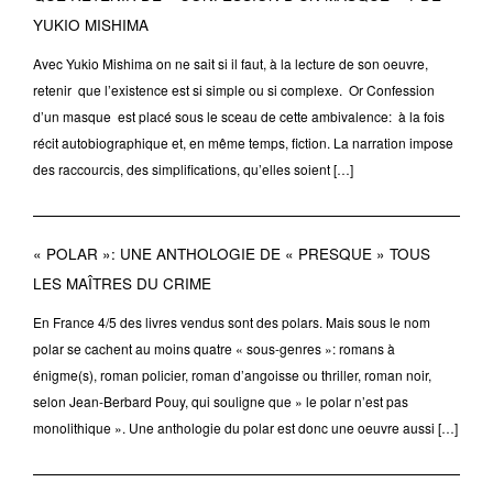
YUKIO MISHIMA
Avec Yukio Mishima on ne sait si il faut, à la lecture de son oeuvre,
retenir que l’existence est si simple ou si complexe. Or Confession
d’un masque est placé sous le sceau de cette ambivalence: à la fois
récit autobiographique et, en même temps, fiction. La narration impose
des raccourcis, des simplifications, qu’elles soient […]
« POLAR »: UNE ANTHOLOGIE DE « PRESQUE » TOUS
LES MAÎTRES DU CRIME
En France 4/5 des livres vendus sont des polars. Mais sous le nom
polar se cachent au moins quatre « sous-genres »: romans à
énigme(s), roman policier, roman d’angoisse ou thriller, roman noir,
selon Jean-Berbard Pouy, qui souligne que » le polar n’est pas
monolithique ». Une anthologie du polar est donc une oeuvre aussi […]