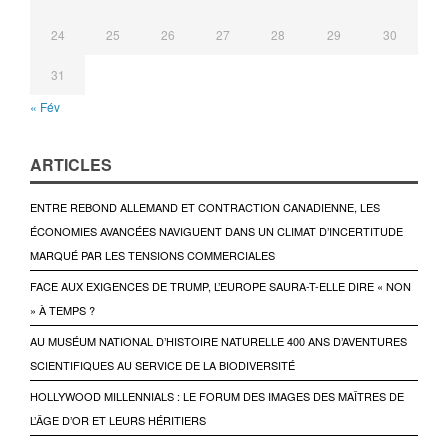
24
25
26
27
28
29
30
31
« Fév
ARTICLES
ENTRE REBOND ALLEMAND ET CONTRACTION CANADIENNE, LES
ÉCONOMIES AVANCÉES NAVIGUENT DANS UN CLIMAT D’INCERTITUDE
MARQUÉ PAR LES TENSIONS COMMERCIALES
FACE AUX EXIGENCES DE TRUMP, L’EUROPE SAURA-T-ELLE DIRE « NON
» À TEMPS ?
AU MUSÉUM NATIONAL D’HISTOIRE NATURELLE 400 ANS D’AVENTURES
SCIENTIFIQUES AU SERVICE DE LA BIODIVERSITÉ
HOLLYWOOD MILLENNIALS : LE FORUM DES IMAGES DES MAÎTRES DE
L’ÂGE D’OR ET LEURS HÉRITIERS