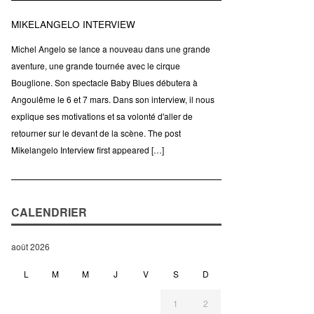
MIKELANGELO INTERVIEW
Michel Angelo se lance a nouveau dans une grande
aventure, une grande tournée avec le cirque
Bouglione. Son spectacle Baby Blues débutera à
Angoulême le 6 et 7 mars. Dans son interview, il nous
explique ses motivations et sa volonté d'aller de
retourner sur le devant de la scène. The post
Mikelangelo Interview first appeared […]
CALENDRIER
août 2026
L
M
M
J
V
S
D
1
2