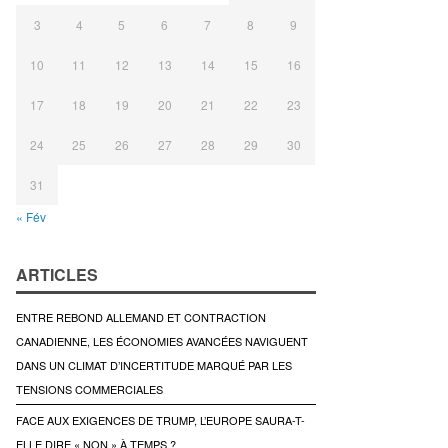
3
4
5
6
7
8
9
10
11
12
13
14
15
16
17
18
19
20
21
22
23
24
25
26
27
28
29
30
31
« Fév
ARTICLES
ENTRE REBOND ALLEMAND ET CONTRACTION
CANADIENNE, LES ÉCONOMIES AVANCÉES NAVIGUENT
DANS UN CLIMAT D’INCERTITUDE MARQUÉ PAR LES
TENSIONS COMMERCIALES
FACE AUX EXIGENCES DE TRUMP, L’EUROPE SAURA-T-
ELLE DIRE « NON » À TEMPS ?