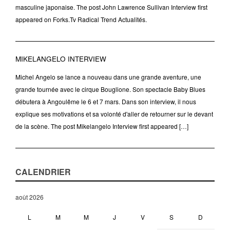
masculine japonaise. The post John Lawrence Sullivan Interview first
appeared on Forks.Tv Radical Trend Actualités.
MIKELANGELO INTERVIEW
Michel Angelo se lance a nouveau dans une grande aventure, une
grande tournée avec le cirque Bouglione. Son spectacle Baby Blues
débutera à Angoulême le 6 et 7 mars. Dans son interview, il nous
explique ses motivations et sa volonté d'aller de retourner sur le devant
de la scène. The post Mikelangelo Interview first appeared […]
CALENDRIER
août 2026
L
M
M
J
V
S
D