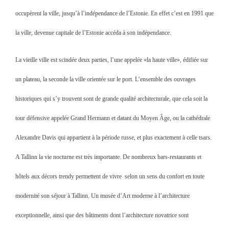
occupèrent la ville, jusqu’à l’indépendance de l’Estonie. En effet c’est en 1991 que
la ville, devenue capitale de l’Estonie accéda à son indépendance.
La vieille ville est scindée deux parties, l’une appelée «la haute ville», édifiée sur
un plateau, la seconde la ville orientée sur le port. L’ensemble des ouvrages
historiques qui s’y trouvent sont de grande qualité architecturale, que cela soit la
tour défensive appelée Grand Hermann et datant du Moyen Âge, ou la cathédrale
Alexandre Davis qui appartient à la période russe, et plus exactement à celle tsars.
A Tallinn la vie nocturne est très importante. De nombreux bars-restaurants et
hôtels aux décors trendy permettent de vivre selon un sens du confort en toute
modernité son séjour à Tallinn. Un musée d’Art moderne à l’architecture
exceptionnelle, ainsi que des bâtiments dont l’architecture novatrice sont