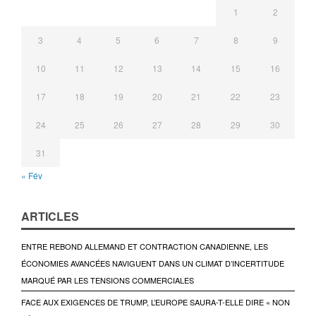
1
2
3
4
5
6
7
8
9
10
11
12
13
14
15
16
17
18
19
20
21
22
23
24
25
26
27
28
29
30
31
« Fév
ARTICLES
ENTRE REBOND ALLEMAND ET CONTRACTION CANADIENNE, LES
ÉCONOMIES AVANCÉES NAVIGUENT DANS UN CLIMAT D’INCERTITUDE
MARQUÉ PAR LES TENSIONS COMMERCIALES
FACE AUX EXIGENCES DE TRUMP, L’EUROPE SAURA-T-ELLE DIRE « NON