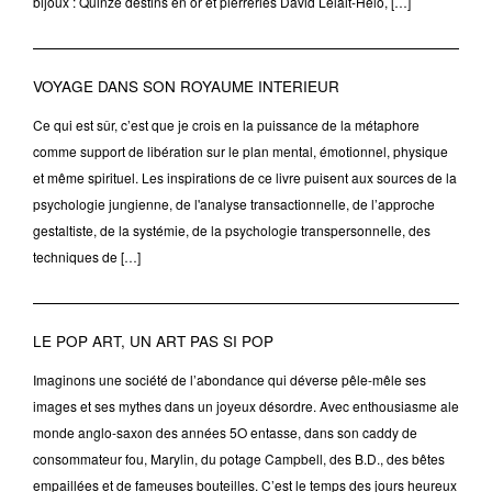
bijoux : Quinze destins en or et pierreries David Lelait-Helo, […]
VOYAGE DANS SON ROYAUME INTERIEUR
Ce qui est sûr, c’est que je crois en la puissance de la métaphore
comme support de libération sur le plan mental, émotionnel, physique
et même spirituel. Les inspirations de ce livre puisent aux sources de la
psychologie jungienne, de l'analyse transactionnelle, de l’approche
gestaltiste, de la systémie, de la psychologie transpersonnelle, des
techniques de […]
LE POP ART, UN ART PAS SI POP
Imaginons une société de l’abondance qui déverse pêle-mêle ses
images et ses mythes dans un joyeux désordre. Avec enthousiasme ale
monde anglo-saxon des années 5O entasse, dans son caddy de
consommateur fou, Marylin, du potage Campbell, des B.D., des bêtes
empaillées et de fameuses bouteilles. C’est le temps des jours heureux