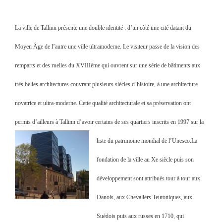
La ville de Tallinn présente une double identité : d’un côté une cité datant du
Moyen Âge de l’autre une ville ultramoderne. Le visiteur passe de la vision des
remparts et des ruelles du XVIIIème qui ouvrent sur une série de bâtiments aux
très belles architectures couvrant plusieurs siècles d’histoire, à une architecture
novatrice et ultra-moderne. Cette qualité architecturale et sa préservation ont
permis d’ailleurs à Tallinn d’avoir certains de ses quartiers inscrits en 1997 sur la
liste du patrimoine mondial de l’Unesco.
La
fondation de la ville au Xe siècle puis son
développement sont attribués tour à tour aux
Danois, aux Chevaliers Teutoniques, aux
Suédois puis aux russes en 1710, qui