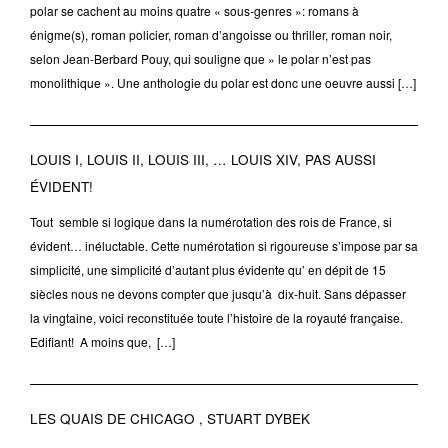
polar se cachent au moins quatre « sous-genres »: romans à
énigme(s), roman policier, roman d’angoisse ou thriller, roman noir,
selon Jean-Berbard Pouy, qui souligne que » le polar n’est pas
monolithique ». Une anthologie du polar est donc une oeuvre aussi […]
LOUIS I, LOUIS II, LOUIS III, … LOUIS XIV, PAS AUSSI
ÉVIDENT!
Tout semble si logique dans la numérotation des rois de France, si
évident… inéluctable. Cette numérotation si rigoureuse s’impose par sa
simplicité, une simplicité d’autant plus évidente qu’ en dépit de 15
siècles nous ne devons compter que jusqu’à dix-huit. Sans dépasser
la vingtaine, voici reconstituée toute l’histoire de la royauté française.
Edifiant! A moins que, […]
LES QUAIS DE CHICAGO , STUART DYBEK