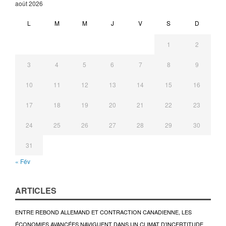
août 2026
L
M
M
J
V
S
D
1
2
3
4
5
6
7
8
9
10
11
12
13
14
15
16
17
18
19
20
21
22
23
24
25
26
27
28
29
30
31
« Fév
ARTICLES
ENTRE REBOND ALLEMAND ET CONTRACTION CANADIENNE, LES
ÉCONOMIES AVANCÉES NAVIGUENT DANS UN CLIMAT D’INCERTITUDE