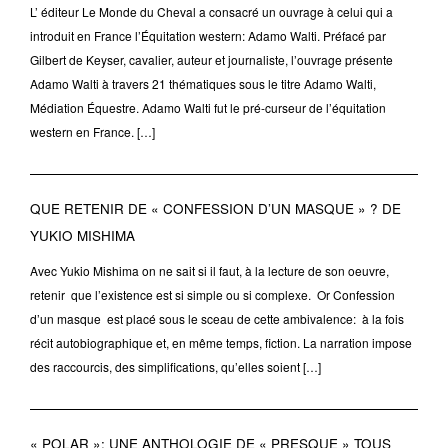
L’ éditeur Le Monde du Cheval a consacré un ouvrage à celui qui a
introduit en France l’Équitation western: Adamo Walti. Préfacé par
Gilbert de Keyser, cavalier, auteur et journaliste, l’ouvrage présente
Adamo Walti à travers 21 thématiques sous le titre Adamo Walti,
Médiation Équestre. Adamo Walti fut le pré-curseur de l’équitation
western en France. […]
QUE RETENIR DE « CONFESSION D’UN MASQUE » ? DE
YUKIO MISHIMA
Avec Yukio Mishima on ne sait si il faut, à la lecture de son oeuvre,
retenir que l’existence est si simple ou si complexe. Or Confession
d’un masque est placé sous le sceau de cette ambivalence: à la fois
récit autobiographique et, en même temps, fiction. La narration impose
des raccourcis, des simplifications, qu’elles soient […]
« POLAR »: UNE ANTHOLOGIE DE « PRESQUE » TOUS