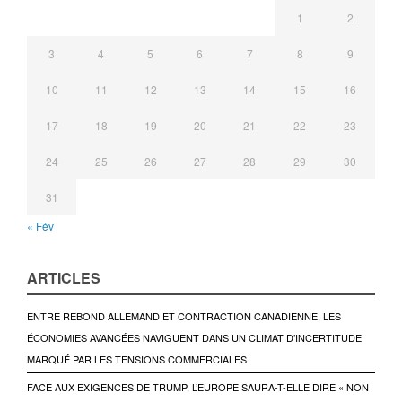
1
2
3
4
5
6
7
8
9
10
11
12
13
14
15
16
17
18
19
20
21
22
23
24
25
26
27
28
29
30
31
« Fév
ARTICLES
ENTRE REBOND ALLEMAND ET CONTRACTION CANADIENNE, LES
ÉCONOMIES AVANCÉES NAVIGUENT DANS UN CLIMAT D’INCERTITUDE
MARQUÉ PAR LES TENSIONS COMMERCIALES
FACE AUX EXIGENCES DE TRUMP, L’EUROPE SAURA-T-ELLE DIRE « NON