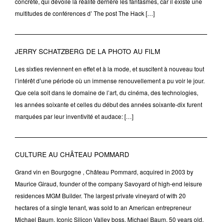
concrète, qui dévoile la réalité derrière les fantasmes, car il existe une
multitudes de conférences d’ The post The Hack […]
JERRY SCHATZBERG DE LA PHOTO AU FILM
Les sixties reviennent en effet et à la mode, et suscitent à nouveau tout
l’intérêt d’une période où un immense renouvellement a pu voir le jour.
Que cela soit dans le domaine de l’art, du cinéma, des technologies,
les années soixante et celles du début des années soixante-dix furent
marquées par leur inventivité et audace: […]
CULTURE AU CHÂTEAU POMMARD
Grand vin en Bourgogne , Château Pommard, acquired in 2003 by
Maurice Giraud, founder of the company Savoyard of high-end leisure
residences MGM Builder. The largest private vineyard of with 20
hectares of a single tenant, was sold to an American entrepreneur
Michael Baum. Iconic Silicon Valley boss, Michael Baum, 50 years old,