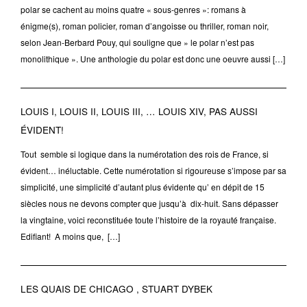
polar se cachent au moins quatre « sous-genres »: romans à
énigme(s), roman policier, roman d’angoisse ou thriller, roman noir,
selon Jean-Berbard Pouy, qui souligne que » le polar n’est pas
monolithique ». Une anthologie du polar est donc une oeuvre aussi […]
LOUIS I, LOUIS II, LOUIS III, … LOUIS XIV, PAS AUSSI
ÉVIDENT!
Tout semble si logique dans la numérotation des rois de France, si
évident… inéluctable. Cette numérotation si rigoureuse s’impose par sa
simplicité, une simplicité d’autant plus évidente qu’ en dépit de 15
siècles nous ne devons compter que jusqu’à dix-huit. Sans dépasser
la vingtaine, voici reconstituée toute l’histoire de la royauté française.
Edifiant! A moins que, […]
LES QUAIS DE CHICAGO , STUART DYBEK