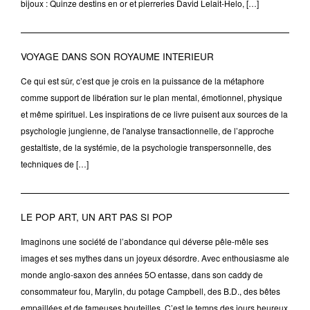
bijoux : Quinze destins en or et pierreries David Lelait-Helo, […]
VOYAGE DANS SON ROYAUME INTERIEUR
Ce qui est sûr, c’est que je crois en la puissance de la métaphore
comme support de libération sur le plan mental, émotionnel, physique
et même spirituel. Les inspirations de ce livre puisent aux sources de la
psychologie jungienne, de l'analyse transactionnelle, de l’approche
gestaltiste, de la systémie, de la psychologie transpersonnelle, des
techniques de […]
LE POP ART, UN ART PAS SI POP
Imaginons une société de l’abondance qui déverse pêle-mêle ses
images et ses mythes dans un joyeux désordre. Avec enthousiasme ale
monde anglo-saxon des années 5O entasse, dans son caddy de
consommateur fou, Marylin, du potage Campbell, des B.D., des bêtes
empaillées et de fameuses bouteilles. C’est le temps des jours heureux