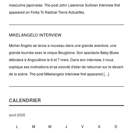
masculine japonaise. The post John Lawrence Sullivan Interview first
appeared on Forks.Tv Radical Trend Actualités.
MIKELANGELO INTERVIEW
Michel Angelo se lance a nouveau dans une grande aventure, une
grande tournée avec le cirque Bouglione. Son spectacle Baby Blues
débutera à Angoulême le 6 et 7 mars. Dans son interview, il nous
explique ses motivations et sa volonté d'aller de retourner sur le devant
de la scène. The post Mikelangelo Interview first appeared […]
CALENDRIER
août 2026
L
M
M
J
V
S
D