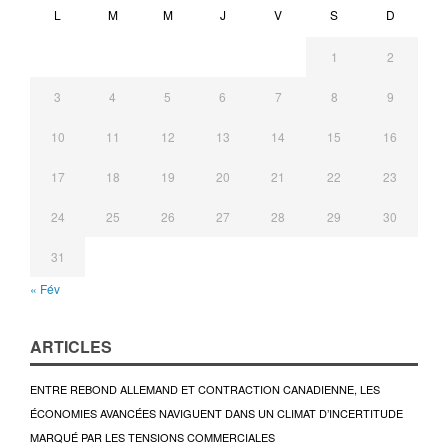
L
M
M
J
V
S
D
1
2
3
4
5
6
7
8
9
10
11
12
13
14
15
16
17
18
19
20
21
22
23
24
25
26
27
28
29
30
31
« Fév
ARTICLES
ENTRE REBOND ALLEMAND ET CONTRACTION CANADIENNE, LES
ÉCONOMIES AVANCÉES NAVIGUENT DANS UN CLIMAT D’INCERTITUDE
MARQUÉ PAR LES TENSIONS COMMERCIALES