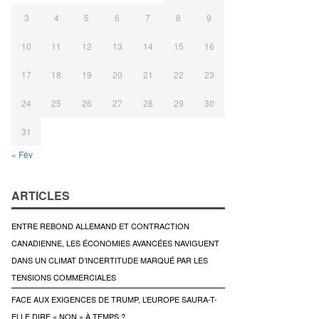
3
4
5
6
7
8
9
10
11
12
13
14
15
16
17
18
19
20
21
22
23
24
25
26
27
28
29
30
31
« Fév
ARTICLES
ENTRE REBOND ALLEMAND ET CONTRACTION
CANADIENNE, LES ÉCONOMIES AVANCÉES NAVIGUENT
DANS UN CLIMAT D’INCERTITUDE MARQUÉ PAR LES
TENSIONS COMMERCIALES
FACE AUX EXIGENCES DE TRUMP, L’EUROPE SAURA-T-
ELLE DIRE « NON » À TEMPS ?