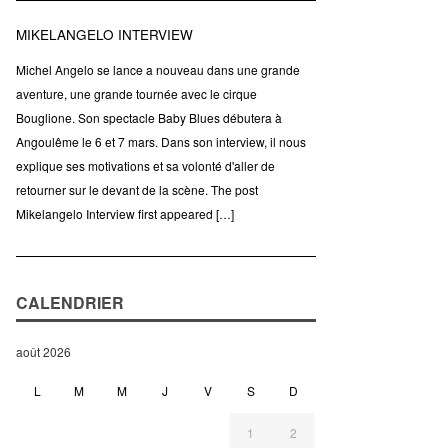
MIKELANGELO INTERVIEW
Michel Angelo se lance a nouveau dans une grande
aventure, une grande tournée avec le cirque
Bouglione. Son spectacle Baby Blues débutera à
Angoulême le 6 et 7 mars. Dans son interview, il nous
explique ses motivations et sa volonté d'aller de
retourner sur le devant de la scène. The post
Mikelangelo Interview first appeared […]
CALENDRIER
août 2026
L
M
M
J
V
S
D
1
2