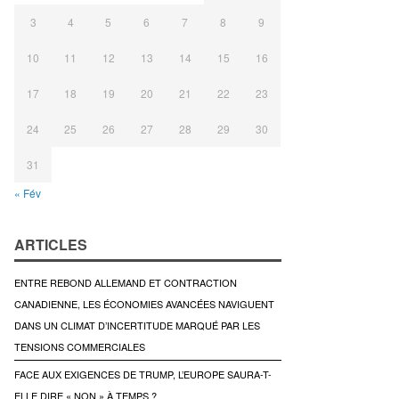
3
4
5
6
7
8
9
10
11
12
13
14
15
16
17
18
19
20
21
22
23
24
25
26
27
28
29
30
31
« Fév
ARTICLES
ENTRE REBOND ALLEMAND ET CONTRACTION
CANADIENNE, LES ÉCONOMIES AVANCÉES NAVIGUENT
DANS UN CLIMAT D’INCERTITUDE MARQUÉ PAR LES
TENSIONS COMMERCIALES
FACE AUX EXIGENCES DE TRUMP, L’EUROPE SAURA-T-
ELLE DIRE « NON » À TEMPS ?