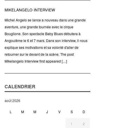
MIKELANGELO INTERVIEW
Michel Angelo se lance a nouveau dans une grande
aventure, une grande tournée avec le cirque
Bouglione. Son spectacle Baby Blues débutera à
Angoulême le 6 et 7 mars. Dans son interview, il nous
explique ses motivations et sa volonté d'aller de
retourner sur le devant de la scène. The post
Mikelangelo Interview first appeared […]
CALENDRIER
août 2026
L
M
M
J
V
S
D
1
2