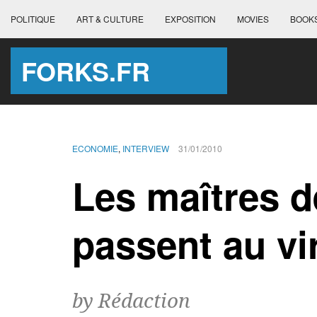
POLITIQUE
ART & CULTURE
EXPOSITION
MOVIES
BOOK
FORKS.FR
ECONOMIE
,
INTERVIEW
31/01/2010
Les maîtres d
passent au vi
by Rédaction