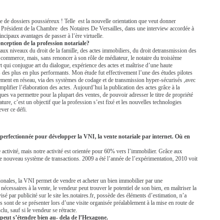
ée de dossiers poussiéreux ! Telle est la nouvelle orientation que veut donner
n Président de la Chambre des Notaires De Versailles, dans une interview accordée à
ncipaux avantages de passer à l’ère virtuelle.
onception de la profession notariale?
aux niveaux du droit de la famille, des actes immobiliers, du droit de
transmission des
commerce, mais, sans renoncer à son rôle de médiateur, le notaire du troisième
 qui conjugue art du dialogue, expérience des actes et maîtrise d’une haute
 des plus en plus performants. Mon étude fut effectivement l’une des études pilotes
ement en réseau, via des systèmes de codage et de transmission hyper-sécurisés ,avec
implifier l’élaboration des actes. Aujourd’hui la publication des actes grâce à la
es va permettre pour la plupart des ventes, de pouvoir adresser le titre de propriété
ture, c’est un objectif que la profession s’est fixé et les nouvelles technologies
ver ce défi.
re perfectionnée pour développer la VNI, la vente notariale par internet. Où en
e activité, mais notre activité est orientée pour 60% vers l’immobilier. Grâce aux
 nouveau système de transactions. 2009 a été l’année de l’expérimentation, 2010 voit
tionales, la VNI permet de vendre et acheter un bien immobilier par une
nécessaires à la vente, le vendeur peut trouver le potentiel de son bien, en maîtriser la
sé par publicité sur le site les.notaires.fr, possède des éléments d’estimation, n’a
 sont de se présenter lors d’une visite organisée préalablement à la mise en route de
lu, sauf si le vendeur se rétracte.
é peut s’étendre bien au- dela de l’Hexagone.