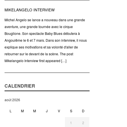
MIKELANGELO INTERVIEW
Michel Angelo se lance a nouveau dans une grande
aventure, une grande tournée avec le cirque
Bouglione. Son spectacle Baby Blues débutera à
Angoulême le 6 et 7 mars. Dans son interview, il nous
explique ses motivations et sa volonté d'aller de
retourner sur le devant de la scène. The post
Mikelangelo Interview first appeared […]
CALENDRIER
août 2026
L
M
M
J
V
S
D
1
2