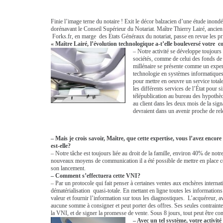
Finie l’image terne du notaire ! Exit le décor balzacien d’une étude inond
dorénavant le Conseil Supérieur du Notariat. Maître Thierry Lairé, ancie
Forks.fr, en marge des Etats Généraux du notariat, passe en revue les pri
« Maître Lairé, l’évolution technologique a-t’elle bouleversé votre c
– Notre activité se développe toujours 
sociétés, comme de celui des fonds de 
millénaire se présente comme un expert
technologie en systèmes informatiques
pour mettre en oeuvre un service total
les différents services de l’État pour s
télépublication au bureau des hypothèqu
au client dans les deux mois de la signa
devraient dans un avenir proche de rele
– Mais je crois savoir, Maître, que cette expertise, vous l’avez enco
est-elle?
– Notre tâche est toujours liée au droit de la famille, environ 40% de notr
nouveaux moyens de communication il a été possible de mettre en place ce
son lancement.
– Comment s’effectuera cette VNI?
– Par un protocole qui fait penser à certaines ventes aux enchères interna
dématérialisation quasi-totale. En mettant en ligne toutes les informations 
valeur et fournir l’information sur tous les diagnostiques. L’acquéreur, avi
aucune somme à consigner et peut porter des offres. Ses seules contraintes
la VNI, et de signer la promesse de vente. Sous 8 jours, tout peut être conc
– Avec un tel système, votre activit