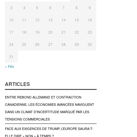
3
4
5
6
7
8
9
10
11
12
13
14
15
16
17
18
19
20
21
22
23
24
25
26
27
28
29
30
31
« Fév
ARTICLES
ENTRE REBOND ALLEMAND ET CONTRACTION
CANADIENNE, LES ÉCONOMIES AVANCÉES NAVIGUENT
DANS UN CLIMAT D’INCERTITUDE MARQUÉ PAR LES
TENSIONS COMMERCIALES
FACE AUX EXIGENCES DE TRUMP, L’EUROPE SAURA-T-
ELLE DIRE « NON » À TEMPS ?