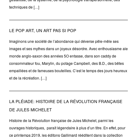
techniques de […]
LE POP ART, UN ART PAS SI POP
Imaginons une société de l’abondance qui déverse pêle-mêle ses
images et ses mythes dans un joyeux désordre. Avec enthousiasme ale
monde anglo-saxon des années 5O entasse, dans son caddy de
consommateur fou, Marylin, du potage Campbell, des B.D., des bêtes
empaillées et de fameuses bouteilles. C’est le temps des jours heureux
et de la récréation. […]
LA PLÉIADE: HISTOIRE DE LA RÉVOLUTION FRANÇAISE
DE JULES MICHELET
Histoire de la Révolution française de Jules Michelet, parmi les
ouvrages historiques, paraît légendaire à plus d’un titre. En effet, pour
ce printemps 2019, les éditons Gallimard rééditent dans la collection