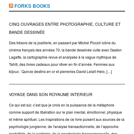
FORKS BOOKS
CINQ OUVRAGES ENTRE PHOTOGRAPHIE, CULTURE ET
BANDE DESSINÉE
Des trésors de la joaillerie, en passant par Michel Piccoli icône du
cinéma français des années 70, la bande dessinée culte avec Gaston
Lagaffe, la cartographie revue et analysée à la vague mythique de
Tahiti, des livres cadeaux pour rêver en fin d’année. Femmes aux
bijoux : Quinze destins en or et pierreries David Lelait-Helo, […]
VOYAGE DANS SON ROYAUME INTERIEUR
Ce qui est sûr, c’est que je crois en la puissance de la métaphore
comme support de libération sur le plan mental, émotionnel, physique
et même spirituel. Les inspirations de ce livre puisent aux sources de la
psychologie jungienne, de l'analyse transactionnelle, de l’approche
gestaltiste, de la systémie, de la psychologie transpersonnelle, des