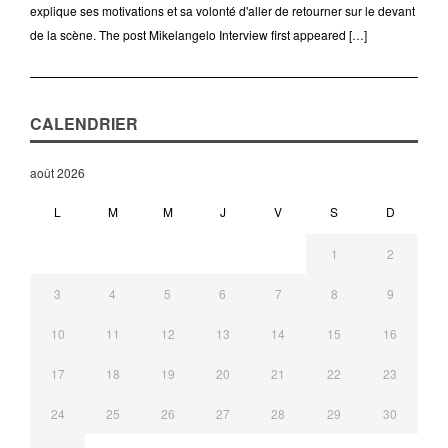
explique ses motivations et sa volonté d'aller de retourner sur le devant
de la scène. The post Mikelangelo Interview first appeared […]
CALENDRIER
août 2026
L
M
M
J
V
S
D
1
2
3
4
5
6
7
8
9
10
11
12
13
14
15
16
17
18
19
20
21
22
23
24
25
26
27
28
29
30