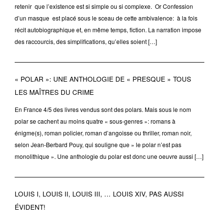
retenir que l’existence est si simple ou si complexe. Or Confession
d’un masque est placé sous le sceau de cette ambivalence: à la fois
récit autobiographique et, en même temps, fiction. La narration impose
des raccourcis, des simplifications, qu’elles soient […]
« POLAR »: UNE ANTHOLOGIE DE « PRESQUE » TOUS
LES MAÎTRES DU CRIME
En France 4/5 des livres vendus sont des polars. Mais sous le nom
polar se cachent au moins quatre « sous-genres »: romans à
énigme(s), roman policier, roman d’angoisse ou thriller, roman noir,
selon Jean-Berbard Pouy, qui souligne que » le polar n’est pas
monolithique ». Une anthologie du polar est donc une oeuvre aussi […]
LOUIS I, LOUIS II, LOUIS III, … LOUIS XIV, PAS AUSSI
ÉVIDENT!