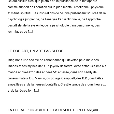
Ce qui est sûr, c’est que je crois en la puissance de la métaphore
comme support de libération sur le plan mental, émotionnel, physique
et même spirituel. Les inspirations de ce livre puisent aux sources de la
psychologie jungienne, de l'analyse transactionnelle, de l’approche
gestaltiste, de la systémie, de la psychologie transpersonnelle, des
techniques de […]
LE POP ART, UN ART PAS SI POP
Imaginons une société de l’abondance qui déverse pêle-mêle ses
images et ses mythes dans un joyeux désordre. Avec enthousiasme ale
monde anglo-saxon des années 5O entasse, dans son caddy de
consommateur fou, Marylin, du potage Campbell, des B.D., des bêtes
empaillées et de fameuses bouteilles. C’est le temps des jours heureux
et de la récréation. […]
LA PLÉIADE: HISTOIRE DE LA RÉVOLUTION FRANÇAISE