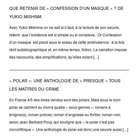
QUE RETENIR DE « CONFESSION D’UN MASQUE » ? DE
YUKIO MISHIMA
Avec Yukio Mishima on ne sait si il faut, à la lecture de son oeuvre,
retenir que l’existence est si simple ou si complexe. Or Confession
d’un masque est placé sous le sceau de cette ambivalence: à la fois
récit autobiographique et, en même temps, fiction. La narration impose
des raccourcis, des simplifications, qu’elles soient […]
« POLAR »: UNE ANTHOLOGIE DE « PRESQUE » TOUS
LES MAÎTRES DU CRIME
En France 4/5 des livres vendus sont des polars. Mais sous le nom
polar se cachent au moins quatre « sous-genres »: romans à
énigme(s), roman policier, roman d’angoisse ou thriller, roman noir,
selon Jean-Berbard Pouy, qui souligne que » le polar n’est pas
monolithique ». Une anthologie du polar est donc une oeuvre aussi […]