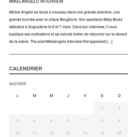
MIKELANGELO INTERVIEW
Michel Angelo se lance a nouveau dans une grande aventure, une
grande tournée avec le cirque Bouglione. Son spectacle Baby Blues
débutera à Angoulême le 6 et 7 mars. Dans son interview, il nous
explique ses motivations et sa volonté d'aller de retourner sur le devant
de la scène. The post Mikelangelo Interview first appeared […]
CALENDRIER
août 2026
L
M
M
J
V
S
D
1
2
3
4
5
6
7
8
9
10
11
12
13
14
15
16