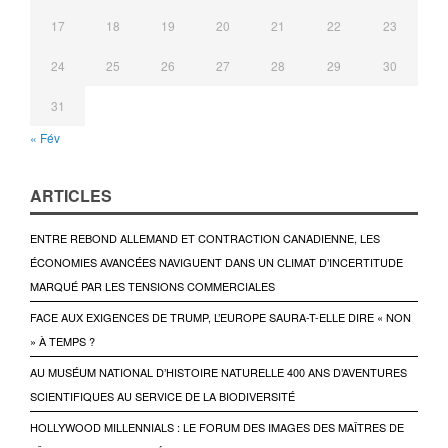
17
18
19
20
21
22
23
24
25
26
27
28
29
30
31
« Fév
ARTICLES
ENTRE REBOND ALLEMAND ET CONTRACTION CANADIENNE, LES
ÉCONOMIES AVANCÉES NAVIGUENT DANS UN CLIMAT D’INCERTITUDE
MARQUÉ PAR LES TENSIONS COMMERCIALES
FACE AUX EXIGENCES DE TRUMP, L’EUROPE SAURA-T-ELLE DIRE « NON
» À TEMPS ?
AU MUSÉUM NATIONAL D’HISTOIRE NATURELLE 400 ANS D’AVENTURES
SCIENTIFIQUES AU SERVICE DE LA BIODIVERSITÉ
HOLLYWOOD MILLENNIALS : LE FORUM DES IMAGES DES MAÎTRES DE