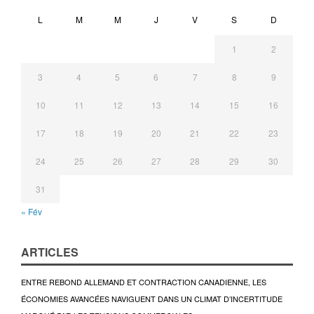
L
M
M
J
V
S
D
1
2
3
4
5
6
7
8
9
10
11
12
13
14
15
16
17
18
19
20
21
22
23
24
25
26
27
28
29
30
31
« Fév
ARTICLES
ENTRE REBOND ALLEMAND ET CONTRACTION CANADIENNE, LES
ÉCONOMIES AVANCÉES NAVIGUENT DANS UN CLIMAT D’INCERTITUDE