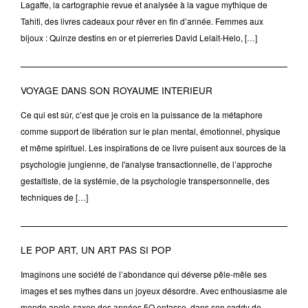
Lagaffe, la cartographie revue et analysée à la vague mythique de
Tahiti, des livres cadeaux pour rêver en fin d’année. Femmes aux
bijoux : Quinze destins en or et pierreries David Lelait-Helo, […]
VOYAGE DANS SON ROYAUME INTERIEUR
Ce qui est sûr, c’est que je crois en la puissance de la métaphore
comme support de libération sur le plan mental, émotionnel, physique
et même spirituel. Les inspirations de ce livre puisent aux sources de la
psychologie jungienne, de l'analyse transactionnelle, de l’approche
gestaltiste, de la systémie, de la psychologie transpersonnelle, des
techniques de […]
LE POP ART, UN ART PAS SI POP
Imaginons une société de l’abondance qui déverse pêle-mêle ses
images et ses mythes dans un joyeux désordre. Avec enthousiasme ale
monde anglo-saxon des années 5O entasse, dans son caddy de