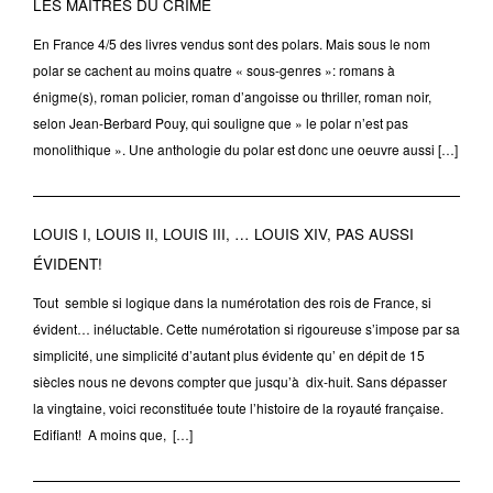
LES MAÎTRES DU CRIME
En France 4/5 des livres vendus sont des polars. Mais sous le nom
polar se cachent au moins quatre « sous-genres »: romans à
énigme(s), roman policier, roman d’angoisse ou thriller, roman noir,
selon Jean-Berbard Pouy, qui souligne que » le polar n’est pas
monolithique ». Une anthologie du polar est donc une oeuvre aussi […]
LOUIS I, LOUIS II, LOUIS III, … LOUIS XIV, PAS AUSSI
ÉVIDENT!
Tout semble si logique dans la numérotation des rois de France, si
évident… inéluctable. Cette numérotation si rigoureuse s’impose par sa
simplicité, une simplicité d’autant plus évidente qu’ en dépit de 15
siècles nous ne devons compter que jusqu’à dix-huit. Sans dépasser
la vingtaine, voici reconstituée toute l’histoire de la royauté française.
Edifiant! A moins que, […]