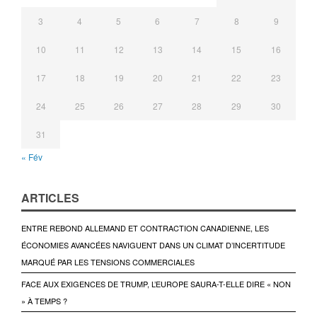
3
4
5
6
7
8
9
10
11
12
13
14
15
16
17
18
19
20
21
22
23
24
25
26
27
28
29
30
31
« Fév
ARTICLES
ENTRE REBOND ALLEMAND ET CONTRACTION CANADIENNE, LES
ÉCONOMIES AVANCÉES NAVIGUENT DANS UN CLIMAT D’INCERTITUDE
MARQUÉ PAR LES TENSIONS COMMERCIALES
FACE AUX EXIGENCES DE TRUMP, L’EUROPE SAURA-T-ELLE DIRE « NON
» À TEMPS ?