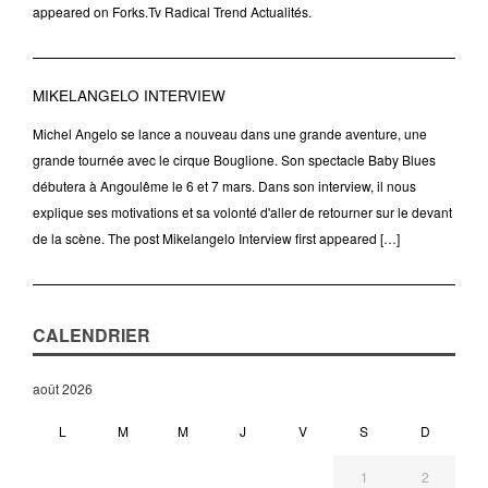
appeared on Forks.Tv Radical Trend Actualités.
MIKELANGELO INTERVIEW
Michel Angelo se lance a nouveau dans une grande aventure, une
grande tournée avec le cirque Bouglione. Son spectacle Baby Blues
débutera à Angoulême le 6 et 7 mars. Dans son interview, il nous
explique ses motivations et sa volonté d'aller de retourner sur le devant
de la scène. The post Mikelangelo Interview first appeared […]
CALENDRIER
août 2026
L
M
M
J
V
S
D
1
2