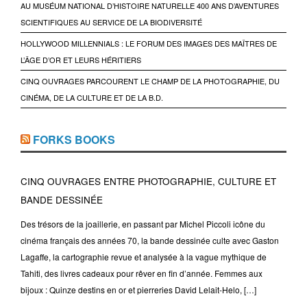
AU MUSÉUM NATIONAL D’HISTOIRE NATURELLE 400 ANS D’AVENTURES
SCIENTIFIQUES AU SERVICE DE LA BIODIVERSITÉ
HOLLYWOOD MILLENNIALS : LE FORUM DES IMAGES DES MAÎTRES DE
L’ÂGE D’OR ET LEURS HÉRITIERS
CINQ OUVRAGES PARCOURENT LE CHAMP DE LA PHOTOGRAPHIE, DU
CINÉMA, DE LA CULTURE ET DE LA B.D.
FORKS BOOKS
CINQ OUVRAGES ENTRE PHOTOGRAPHIE, CULTURE ET
BANDE DESSINÉE
Des trésors de la joaillerie, en passant par Michel Piccoli icône du
cinéma français des années 70, la bande dessinée culte avec Gaston
Lagaffe, la cartographie revue et analysée à la vague mythique de
Tahiti, des livres cadeaux pour rêver en fin d’année. Femmes aux
bijoux : Quinze destins en or et pierreries David Lelait-Helo, […]