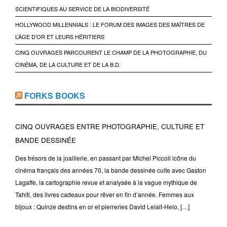
SCIENTIFIQUES AU SERVICE DE LA BIODIVERSITÉ
HOLLYWOOD MILLENNIALS : LE FORUM DES IMAGES DES MAÎTRES DE
L’ÂGE D’OR ET LEURS HÉRITIERS
CINQ OUVRAGES PARCOURENT LE CHAMP DE LA PHOTOGRAPHIE, DU
CINÉMA, DE LA CULTURE ET DE LA B.D.
FORKS BOOKS
CINQ OUVRAGES ENTRE PHOTOGRAPHIE, CULTURE ET
BANDE DESSINÉE
Des trésors de la joaillerie, en passant par Michel Piccoli icône du
cinéma français des années 70, la bande dessinée culte avec Gaston
Lagaffe, la cartographie revue et analysée à la vague mythique de
Tahiti, des livres cadeaux pour rêver en fin d’année. Femmes aux
bijoux : Quinze destins en or et pierreries David Lelait-Helo, […]