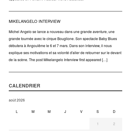
MIKELANGELO INTERVIEW
Michel Angelo se lance a nouveau dans une grande aventure, une
grande tournée avec le cirque Bouglione. Son spectacle Baby Blues
débutera à Angoulême le 6 et 7 mars. Dans son interview, il nous
explique ses motivations et sa volonté d'aller de retourner sur le devant
de la scène. The post Mikelangelo Interview first appeared […]
CALENDRIER
août 2026
L
M
M
J
V
S
D
1
2