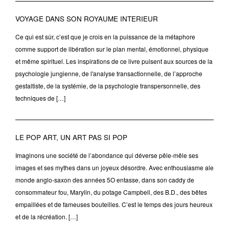
VOYAGE DANS SON ROYAUME INTERIEUR
Ce qui est sûr, c’est que je crois en la puissance de la métaphore
comme support de libération sur le plan mental, émotionnel, physique
et même spirituel. Les inspirations de ce livre puisent aux sources de la
psychologie jungienne, de l'analyse transactionnelle, de l’approche
gestaltiste, de la systémie, de la psychologie transpersonnelle, des
techniques de […]
LE POP ART, UN ART PAS SI POP
Imaginons une société de l’abondance qui déverse pêle-mêle ses
images et ses mythes dans un joyeux désordre. Avec enthousiasme ale
monde anglo-saxon des années 5O entasse, dans son caddy de
consommateur fou, Marylin, du potage Campbell, des B.D., des bêtes
empaillées et de fameuses bouteilles. C’est le temps des jours heureux
et de la récréation. […]