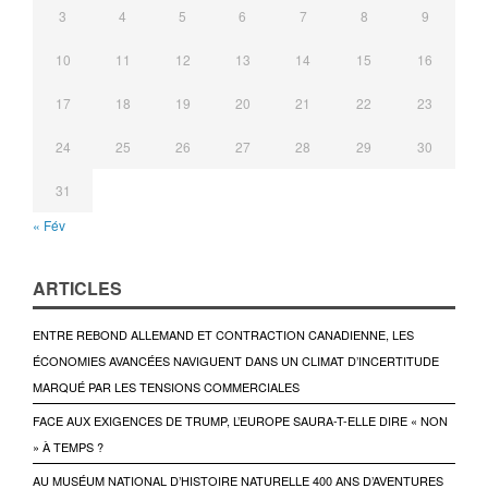
3
4
5
6
7
8
9
10
11
12
13
14
15
16
17
18
19
20
21
22
23
24
25
26
27
28
29
30
31
« Fév
ARTICLES
ENTRE REBOND ALLEMAND ET CONTRACTION CANADIENNE, LES
ÉCONOMIES AVANCÉES NAVIGUENT DANS UN CLIMAT D’INCERTITUDE
MARQUÉ PAR LES TENSIONS COMMERCIALES
FACE AUX EXIGENCES DE TRUMP, L’EUROPE SAURA-T-ELLE DIRE « NON
» À TEMPS ?
AU MUSÉUM NATIONAL D’HISTOIRE NATURELLE 400 ANS D’AVENTURES