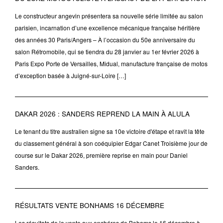
Le constructeur angevin présentera sa nouvelle série limitée au salon
parisien, incarnation d’une excellence mécanique française héritière
des années 30 Paris/Angers – À l’occasion du 50e anniversaire du
salon Rétromobile, qui se tiendra du 28 janvier au 1er février 2026 à
Paris Expo Porte de Versailles, Midual, manufacture française de motos
d’exception basée à Juigné-sur-Loire […]
DAKAR 2026 : SANDERS REPREND LA MAIN À ALULA
Le tenant du titre australien signe sa 10e victoire d'étape et ravit la tête
du classement général à son coéquipier Edgar Canet Troisième jour de
course sur le Dakar 2026, première reprise en main pour Daniel
Sanders.
RÉSULTATS VENTE BONHAMS 16 DÉCEMBRE
Les résultats de la vente aux enchéres de Bohams le 16 décembre à