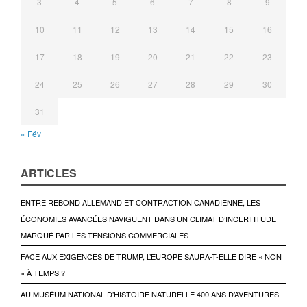
3
4
5
6
7
8
9
10
11
12
13
14
15
16
17
18
19
20
21
22
23
24
25
26
27
28
29
30
31
« Fév
ARTICLES
ENTRE REBOND ALLEMAND ET CONTRACTION CANADIENNE, LES
ÉCONOMIES AVANCÉES NAVIGUENT DANS UN CLIMAT D’INCERTITUDE
MARQUÉ PAR LES TENSIONS COMMERCIALES
FACE AUX EXIGENCES DE TRUMP, L’EUROPE SAURA-T-ELLE DIRE « NON
» À TEMPS ?
AU MUSÉUM NATIONAL D’HISTOIRE NATURELLE 400 ANS D’AVENTURES