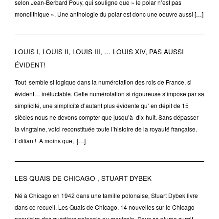
selon Jean-Berbard Pouy, qui souligne que » le polar n’est pas
monolithique ». Une anthologie du polar est donc une oeuvre aussi […]
LOUIS I, LOUIS II, LOUIS III, … LOUIS XIV, PAS AUSSI
ÉVIDENT!
Tout semble si logique dans la numérotation des rois de France, si
évident… inéluctable. Cette numérotation si rigoureuse s’impose par sa
simplicité, une simplicité d’autant plus évidente qu’ en dépit de 15
siècles nous ne devons compter que jusqu’à dix-huit. Sans dépasser
la vingtaine, voici reconstituée toute l’histoire de la royauté française.
Edifiant! A moins que, […]
LES QUAIS DE CHICAGO , STUART DYBEK
Né à Chicago en 1942 dans une famille polonaise, Stuart Dybek livre
dans ce recueil, Les Quais de Chicago, 14 nouvelles sur le Chicago
populaire des quartiers polonais ou mexicain. Sous sa plume surgit