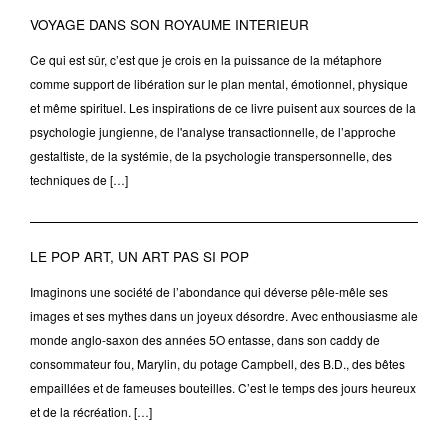
VOYAGE DANS SON ROYAUME INTERIEUR
Ce qui est sûr, c’est que je crois en la puissance de la métaphore
comme support de libération sur le plan mental, émotionnel, physique
et même spirituel. Les inspirations de ce livre puisent aux sources de la
psychologie jungienne, de l'analyse transactionnelle, de l’approche
gestaltiste, de la systémie, de la psychologie transpersonnelle, des
techniques de […]
LE POP ART, UN ART PAS SI POP
Imaginons une société de l’abondance qui déverse pêle-mêle ses
images et ses mythes dans un joyeux désordre. Avec enthousiasme ale
monde anglo-saxon des années 5O entasse, dans son caddy de
consommateur fou, Marylin, du potage Campbell, des B.D., des bêtes
empaillées et de fameuses bouteilles. C’est le temps des jours heureux
et de la récréation. […]