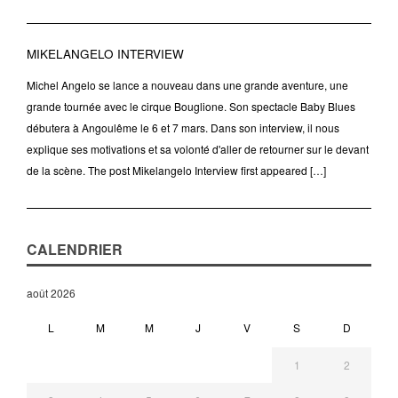
MIKELANGELO INTERVIEW
Michel Angelo se lance a nouveau dans une grande aventure, une
grande tournée avec le cirque Bouglione. Son spectacle Baby Blues
débutera à Angoulême le 6 et 7 mars. Dans son interview, il nous
explique ses motivations et sa volonté d'aller de retourner sur le devant
de la scène. The post Mikelangelo Interview first appeared […]
CALENDRIER
août 2026
L
M
M
J
V
S
D
1
2