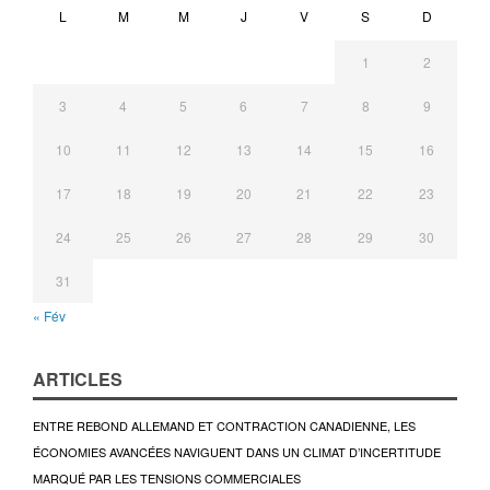
L
M
M
J
V
S
D
1
2
3
4
5
6
7
8
9
10
11
12
13
14
15
16
17
18
19
20
21
22
23
24
25
26
27
28
29
30
31
« Fév
ARTICLES
ENTRE REBOND ALLEMAND ET CONTRACTION CANADIENNE, LES
ÉCONOMIES AVANCÉES NAVIGUENT DANS UN CLIMAT D’INCERTITUDE
MARQUÉ PAR LES TENSIONS COMMERCIALES