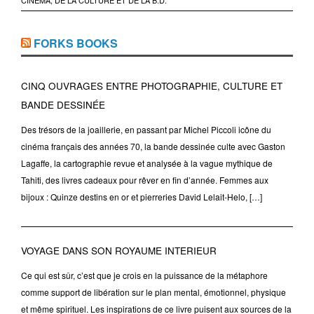
CINÉMA, DE LA CULTURE ET DE LA B.D.
FORKS BOOKS
CINQ OUVRAGES ENTRE PHOTOGRAPHIE, CULTURE ET
BANDE DESSINÉE
Des trésors de la joaillerie, en passant par Michel Piccoli icône du
cinéma français des années 70, la bande dessinée culte avec Gaston
Lagaffe, la cartographie revue et analysée à la vague mythique de
Tahiti, des livres cadeaux pour rêver en fin d’année. Femmes aux
bijoux : Quinze destins en or et pierreries David Lelait-Helo, […]
VOYAGE DANS SON ROYAUME INTERIEUR
Ce qui est sûr, c’est que je crois en la puissance de la métaphore
comme support de libération sur le plan mental, émotionnel, physique
et même spirituel. Les inspirations de ce livre puisent aux sources de la