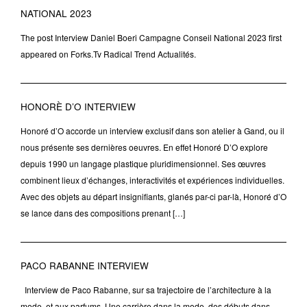
NATIONAL 2023
The post Interview Daniel Boeri Campagne Conseil National 2023 first
appeared on Forks.Tv Radical Trend Actualités.
HONORÈ D’O INTERVIEW
Honoré d’O accorde un interview exclusif dans son atelier à Gand, ou il
nous présente ses dernières oeuvres. En effet Honoré D’O explore
depuis 1990 un langage plastique pluridimensionnel. Ses œuvres
combinent lieux d’échanges, interactivités et expériences individuelles.
Avec des objets au départ insignifiants, glanés par-ci par-là, Honoré d’O
se lance dans des compositions prenant […]
PACO RABANNE INTERVIEW
Interview de Paco Rabanne, sur sa trajectoire de l’architecture à la
mode, et aux parfums. Une carrière dans la mode, des débuts dans