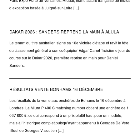
Paris Expo Porte de Versailles, Midual, manufacture française de motos
d’exception basée à Juigné-sur-Loire […]
DAKAR 2026 : SANDERS REPREND LA MAIN À ALULA
Le tenant du titre australien signe sa 10e victoire d'étape et ravit la tête
du classement général à son coéquipier Edgar Canet Troisième jour de
course sur le Dakar 2026, première reprise en main pour Daniel
Sanders.
RÉSULTATS VENTE BONHAMS 16 DÉCEMBRE
Les résultats de la vente aux enchéres de Bohams le 16 décembre à
Londres. La Miura P 400 S matching number obtient une enchère de 1
067 800 £, ce qui correspond à un prix plutôt haut pour un modèle,
mais à l’historique complet puisqu’ayant appartenu à Georges De Vere,
filleul de Georges V, soutien […]