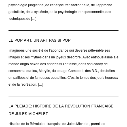
psychologie jungienne, de l'analyse transactionnelle, de l’approche
gestaltiste, de la systémie, de la psychologie transpersonnelle, des
techniques de […]
LE POP ART, UN ART PAS SI POP
Imaginons une société de l’abondance qui déverse pêle-mêle ses
images et ses mythes dans un joyeux désordre. Avec enthousiasme ale
monde anglo-saxon des années 5O entasse, dans son caddy de
consommateur fou, Marylin, du potage Campbell, des B.D., des bêtes
empaillées et de fameuses bouteilles. C’est le temps des jours heureux
et de la récréation. […]
LA PLÉIADE: HISTOIRE DE LA RÉVOLUTION FRANÇAISE
DE JULES MICHELET
Histoire de la Révolution française de Jules Michelet, parmi les