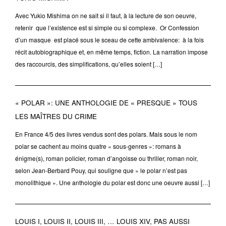
Avec Yukio Mishima on ne sait si il faut, à la lecture de son oeuvre,
retenir que l’existence est si simple ou si complexe. Or Confession
d’un masque est placé sous le sceau de cette ambivalence: à la fois
récit autobiographique et, en même temps, fiction. La narration impose
des raccourcis, des simplifications, qu’elles soient […]
« POLAR »: UNE ANTHOLOGIE DE « PRESQUE » TOUS
LES MAÎTRES DU CRIME
En France 4/5 des livres vendus sont des polars. Mais sous le nom
polar se cachent au moins quatre « sous-genres »: romans à
énigme(s), roman policier, roman d’angoisse ou thriller, roman noir,
selon Jean-Berbard Pouy, qui souligne que » le polar n’est pas
monolithique ». Une anthologie du polar est donc une oeuvre aussi […]
LOUIS I, LOUIS II, LOUIS III, … LOUIS XIV, PAS AUSSI