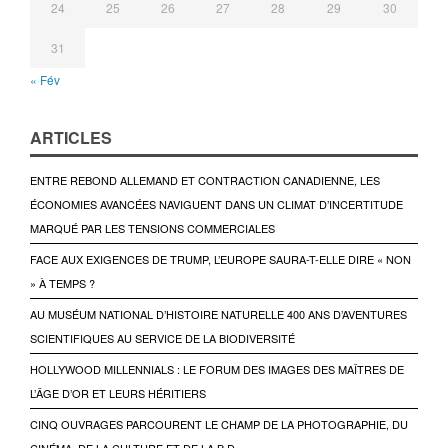
24
25
26
27
28
29
30
31
« Fév
ARTICLES
ENTRE REBOND ALLEMAND ET CONTRACTION CANADIENNE, LES
ÉCONOMIES AVANCÉES NAVIGUENT DANS UN CLIMAT D’INCERTITUDE
MARQUÉ PAR LES TENSIONS COMMERCIALES
FACE AUX EXIGENCES DE TRUMP, L’EUROPE SAURA-T-ELLE DIRE « NON
» À TEMPS ?
AU MUSÉUM NATIONAL D’HISTOIRE NATURELLE 400 ANS D’AVENTURES
SCIENTIFIQUES AU SERVICE DE LA BIODIVERSITÉ
HOLLYWOOD MILLENNIALS : LE FORUM DES IMAGES DES MAÎTRES DE
L’ÂGE D’OR ET LEURS HÉRITIERS
CINQ OUVRAGES PARCOURENT LE CHAMP DE LA PHOTOGRAPHIE, DU