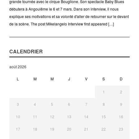
grande tournée avec le cirque Bouglione. Son spectacle Baby Blues
débutera à Angoulême le 6 et 7 mars. Dans son interview, il nous
explique ses motivations et sa volonté d'aller de retourner sur le devant
de la scène. The post Mikelangelo Interview first appeared […]
CALENDRIER
août 2026
L
M
M
J
V
S
D
1
2
3
4
5
6
7
8
9
10
11
12
13
14
15
16
17
18
19
20
21
22
23