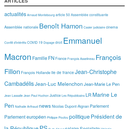
ARTICLES
actualités
article 50
Assemblée constituante
Arnaud Montebourg
Benoît Hamon
Assemblée nationale
cinema
Casier judiciaire
Emmanuel
COVID 19
droit
Conflit d'intérêts
Dopage
Macron
François
FN
Famille
France
François Asselineau
Fillon
Jean-Christophe
Ile de france
François Hollande
Cambadélis
Jean-Luc Melenchon
Jean-Marie Le Pen
Marine Le
LR
Justice
Jean Lassalle
Jean Paul Huchon
Les Républicains
Pen
news
Parlement
Nicolas Dupont-Aignan
Nathalie Arthaud
politique
Président de
Parlement européen
Philippe Poutou
PS
la République
salaire
Socialiste
Valerie