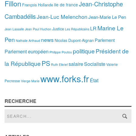
Fillon
Jean-Christophe
Ile de france
François Hollande
Cambadélis
Jean-Luc Melenchon
Jean-Marie Le Pen
Marine Le
LR
Justice
Jean Lassalle
Jean Paul Huchon
Les Républicains
Pen
news
Parlement
Nicolas Dupont-Aignan
Nathalie Arthaud
politique
Président de
Parlement européen
Philippe Poutou
PS
la République
salaire
Socialiste
Valerie
Ruth Elkrief
www.forks.fr
État
Pecresse
Vierge Marie
RECHERCHE