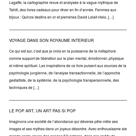
Lagaffe, la cartographie revue et analysée à la vague mythique de
Tahiti, des livres cadeaux pour rêver en fin d’année. Femmes aux
bijoux : Quinze destins en or et pierreries David Lelait-Helo, […]
VOYAGE DANS SON ROYAUME INTERIEUR
Ce qui est sûr, c’est que je crois en la puissance de la métaphore
comme support de libération sur le plan mental, émotionnel, physique
et même spirituel. Les inspirations de ce livre puisent aux sources de la
psychologie jungienne, de l'analyse transactionnelle, de l’approche
gestaltiste, de la systémie, de la psychologie transpersonnelle, des
techniques de […]
LE POP ART, UN ART PAS SI POP
Imaginons une société de l’abondance qui déverse pêle-mêle ses
images et ses mythes dans un joyeux désordre. Avec enthousiasme ale
monde anglo-saxon des années 5O entasse, dans son caddy de