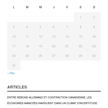
L
M
M
J
V
S
D
1
2
3
4
5
6
7
8
9
10
11
12
13
14
15
16
17
18
19
20
21
22
23
24
25
26
27
28
29
30
31
« Fév
ARTICLES
ENTRE REBOND ALLEMAND ET CONTRACTION CANADIENNE, LES
ÉCONOMIES AVANCÉES NAVIGUENT DANS UN CLIMAT D’INCERTITUDE