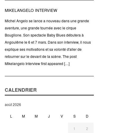
MIKELANGELO INTERVIEW
Michel Angelo se lance a nouveau dans une grande
aventure, une grande tournée avec le cirque
Bouglione. Son spectacle Baby Blues débutera à
Angoulême le 6 et 7 mars. Dans son interview, il nous
explique ses motivations et sa volonté d'aller de
retourner sur le devant de la scène. The post
Mikelangelo Interview first appeared […]
CALENDRIER
août 2026
L
M
M
J
V
S
D
1
2