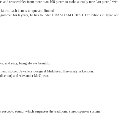
ts and reassembles from more than 100 pieces to make a totally new “art piece,” with
abric, each item is unique and limited.
d “gomme” for 6 years, he has founded CRAM JAM CHEST. Exhibitions in Japan and
ve, and sexy, being always beautiful.
n and studied Jewellery design at Middlesex University in London.
ollection) and Alexander McQueen.
tereoscopic sound, which surpasses the traditional stereo speaker system.