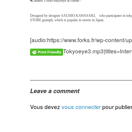
●Limited T-shirt tokyoeye at colette !
Designed by designer SACHIO KAWASAKI, who participates in tokyoey
STORE graniph, which is popular in streets in Japan.
[audio:https://www.forks.fr/wp-content/u
Tokyoeye3.mp3|titles=Inter
Leave a comment
Vous devez
vous connecter
pour publie