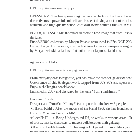
●DRESSCAMP
URL: http://www.dresscamp.jp
DRESSCAMP has been presenting the navel collections that have characteris
decorativeness, powerful and delicate dresses thinking about couture-class
authentic and high quality. Since Toshikazu Iwaya started DRESSCAM
In 2008, DRESSCAMP innovates to create a new image that after Toshi
designer.
First S/S2009 collection by Marjan Pejoski announced in 27th OCT. 2008. 
Ginza, Tokyo. Furthermore, it is the first time to have a European design
by Marjan Pejoski had a lots of attention from Japanese fashionista.
●galaxxxy in Hi-Fi
URL: http://www.joe-inter.co.jp/galaxxxy
From everydaywear to nightlife, you can make the most of galaxxxy new 
Coexistence of chic & elegant world zapped from 50’s-90’s and space w
Enjoy a challenging world-view!
Launched in 2007 and designed by the team “YumYumMmmy!”
Designer Profile
Design team “YumYumMmmy!” is composed of the below 3 people;
★Hiromi Kishi：After the success of the brand JSG, she has launched a
Director Merchandiser of YMM!.
★Loco2KIT ： Being Underground DJ, he works in various areas : Trak/R
of artists, music, characters to make a collaboration with galaxxy.
★8 words fresh!/8words ：He designs CD jacket of music labels, and crea