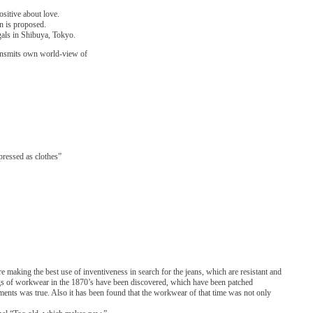
sitive about love.
on is proposed.
als in Shibuya, Tokyo.
ransmits own world-view of
pressed as clothes”
re making the best use of inventiveness in search for the jeans, which are resistant and
tags of workwear in the 1870’s have been discovered, which have been patched
ments was true. Also it has been found that the workwear of that time was not only