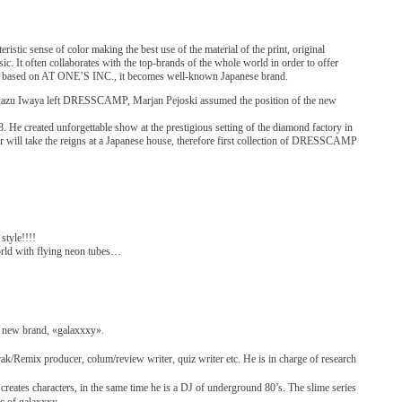
tic sense of color making the best use of the material of the print, original
ic. It often collaborates with the top-brands of the whole world in order to offer
P based on AT ONE’S INC., it becomes well-known Japanese brand.
kazu Iwaya left DRESSCAMP, Marjan Pejoski assumed the position of the new
He created unforgettable show at the prestigious setting of the diamond factory in
er will take the reigns at a Japanese house, therefore first collection of DRESSCAMP
style!!!!
orld with flying neon tubes…
 new brand, «galaxxxy».
emix producer, colum/review writer, quiz writer etc. He is in charge of research
tes characters, in the same time he is a DJ of underground 80’s. The slime series