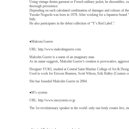
Using vintage denim garment or French military jacket, he dissembles, cu
thorough persistence.
Depending on each calculated combination of damages and colours of the f
Yusuke Noguchi was born in 1978. After working for a Japanese bran
Italy.
He also participates in the debut collection of “Y’s Red Label.”.
●Malcom Guerre
URL: http://www.malcolmguerre.com
Malcolm Guerre is a name of an imaginary man.
As its name suggests, Malcolm Guerre’s creation is provocative, aggressi
Designer YUKI, studied at Central Saint Martins College of Art & Desig
Used to work for Ericson Beamon, Scott Wilson, Erik Halley (Couture c
She has founded Malcolm Guerre in 2004.
●M’s system
URL: http://www.mssystem.co.jp
The 1st revolutionary speaker in the world: only one body creates live, s