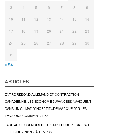
3
4
5
6
7
8
9
10
11
12
13
14
15
16
17
18
19
20
21
22
23
24
25
26
27
28
29
30
31
« Fév
ARTICLES
ENTRE REBOND ALLEMAND ET CONTRACTION
CANADIENNE, LES ÉCONOMIES AVANCÉES NAVIGUENT
DANS UN CLIMAT D’INCERTITUDE MARQUÉ PAR LES
TENSIONS COMMERCIALES
FACE AUX EXIGENCES DE TRUMP, L’EUROPE SAURA-T-
ELLE DIRE « NON » À TEMPS ?