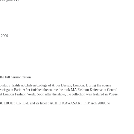
c of galaxxxy.
 2000.
the full harmonization.
to study Textile at Chelsea College of Art & Design, London. During the course
enciaga in Paris. After finished the course, he took MA Fashion Knitwear at Central
 at London Fashion Week. Soon after the show, the collection was featured in Vogue,
ny BULBOUS Co., Ltd. and its label SACHIO KAWASAKI. In March 2009, he