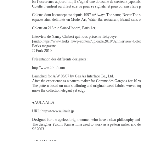
En l’occurence aujourd’hui, il s’agit d’une douzaine de créateurs japonais
Colette, l’endroit où il faut être vu pour se signaler et pouvoir ainsi faire 
Colette. dont le concept est depuis 1997 «Always The same, Never The sam
espaces ainsi délimités en Mode, Art, Water Bar restaurant, Beauté sans o
Colette au 213 rue Saint-Honoré, Paris 1er,
Interview de Nancy Chabert qui nous présente Tokyoeye:
[audio:https://www.forks.fr/wp-content/uploads/2010/02/Interview-Colet
Forks magazine
© Fork 2010
Présentation des différents designers:
http://www.20mf.com
Launched for A/W 06/07 by Gas As Interface Co., Ltd.
After the experience as a pattern maker for Comme des Garçons for 10 y
The pattern based on men’s tailoring and original tweed fabrics woven to
make the collection elegant yet edgy
●AULA AILA
URL: http://www.aulaaila.jp
Designed for the ageless bright women who have a clear philosophy and li
The designer Yukimi Kawashima used to work as a pattern maker and des
SS2003.