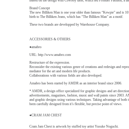
Based on the design with Cowboy taste, which led Frontier Fashion, a l
Brand Concept
The new Billiken Man is one year older than famous “Kewpie” and is 101 ye
birth to The Billiken Jeans, which has “The Billiken Man” as a motif.
These two brands are developped by Warehouse Company.
ACCESSORIES & OTHERS
●amabro
URL: http://www.amabro.com
Restructure of the expression.
Reconsider the existing various genre of creations and redesign and repro
mediator for the art and modern life products.
Collaborations with various fields are also developed.
Amabro has been started by AMDR as an interior brand since 2006.
* AMDR, a design office specialized for graphic designs and art direction
advertisements, magazines, fashion, music and wall paints since 2003. 
and graphic designs using various techniques. Taking advantage of both
been carefully designed from it’s flexible, but precise point of views.
●CRAM JAM CHEST
Cram Jam Chest is artwork by stuffed toy artist Yusuke Noguchi.