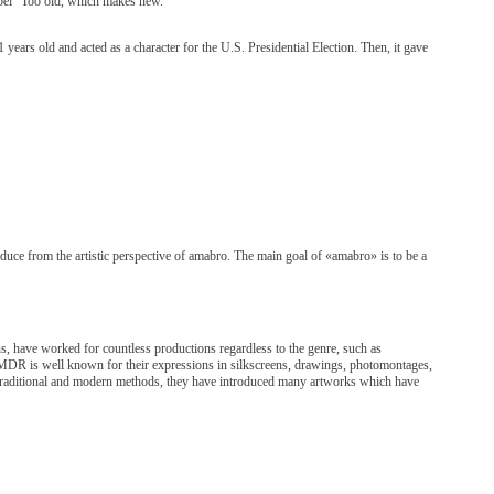
abel “Too old, which makes new.”
ars old and acted as a character for the U.S. Presidential Election. Then, it gave
duce from the artistic perspective of amabro. The main goal of «amabro» is to be a
s, have worked for countless productions regardless to the genre, such as
AMDR is well known for their expressions in silkscreens, drawings, photomontages,
 traditional and modern methods, they have introduced many artworks which have