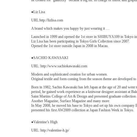
he created for ”galaxxxy” became a big hit. In charge of music and graphi
●Liz Lisa
URL:http://lizlisa.com
A brand which makes you happy by just wearing it …
Launched in 1999 and opened the 1st store in SHIBUYA109 in Tokyo in
Liz Lisa has been participating in Tokyo Girls Collection since 2007.
Opened the 1st store outside Japan in 2008 in Macau.
●SACHIO KAWASAKI
URL: http://www.sachiokawasaki.com
Modern and sophisticated creation for urban women.
Original textile and form coming from the season theme are developed to 
Born in 1982, Sachio Kawasaki has left Japan at the age of 20 and went 
period, he gained work experience as a knitwear designer assistant at Bal
Saint Martins College of Art & Design and presented graduate collection
Another Magazine, Surface Magazine and many more.
In May 2008, he moved his base to Tokyo and set up his own compa
presented his first AW2009 collection at Japan Fashion Week in Tokyo.
●Valentine’s High
URL: http://valentine-h.jp/