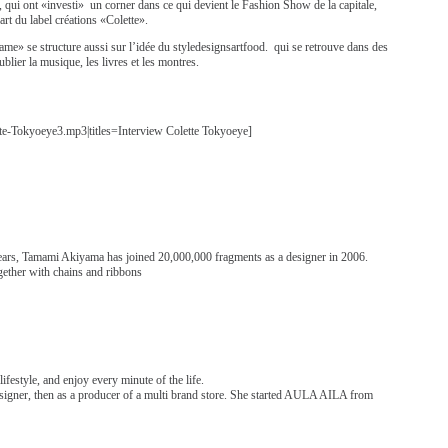
, qui ont «investi» un corner dans ce qui devient le Fashion Show de la capitale,
part du label créations «Colette».
e» se structure aussi sur l’idée du styledesignsartfood. qui se retrouve dans des
ublier
la musique, les livres et les montres.
te-Tokyoeye3.mp3|titles=Interview Colette Tokyoeye]
ears, Tamami Akiyama has joined 20,000,000 fragments as a designer in 2006.
gether with chains and ribbons
festyle, and enjoy every minute of the life.
igner, then as a producer of a multi brand store. She started AULA AILA from