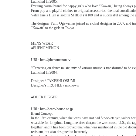
Launched in 2005.
Exciting casual brand for happy girls who love “Kawaii,” being always po
From pop and playful clothes to original accessories, the total coordinati
ValenTine’s High is sold in SHIBUYA109 and is successful among the g
The designer Yumi Ogawa has joined as a chief designer in 2007, and t
“Kawaii” to the girls in Tokyo.
MENS WEAR
●PHENOMENON
URL: http://phenomenon.tv
“Centering on dance music, mix of various music is transformed to be ex
Launched in 2004.
Designer / TAKESHI OSUMI
Designer’s PROFILE / unknown
●DUCKDIGGER
URL: http://ware-house.co.jp
Brand Concept
In the 19th century, when the jeans have not had 5 pockets yet, tailors we
wearable for longtime. Longtime after that,on the west coast, U.S., the 
together, and it has been proved that what was mentioned in the old docu
resistant, but also designed to be trendy.