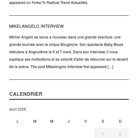
appeared on Forks.Tv Radical Trend Actualités.
MIKELANGELO INTERVIEW
Michel Angelo se lance a nouveau dans une grande aventure, une
grande tournée avec le cirque Bouglione. Son spectacle Baby Blues
débutera à Angoulême le 6 et 7 mars. Dans son interview, il nous
explique ses motivations et sa volonté d'aller de retourner sur le devant
de la scène. The post Mikelangelo Interview first appeared […]
CALENDRIER
août 2026
L
M
M
J
V
S
D
1
2