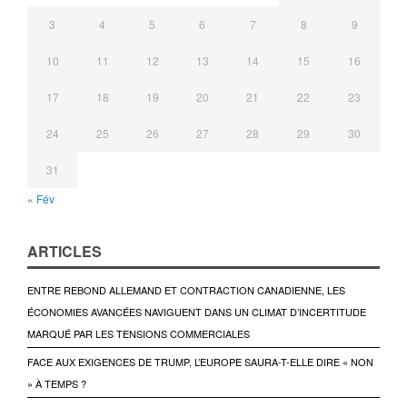
3
4
5
6
7
8
9
10
11
12
13
14
15
16
17
18
19
20
21
22
23
24
25
26
27
28
29
30
31
« Fév
ARTICLES
ENTRE REBOND ALLEMAND ET CONTRACTION CANADIENNE, LES
ÉCONOMIES AVANCÉES NAVIGUENT DANS UN CLIMAT D’INCERTITUDE
MARQUÉ PAR LES TENSIONS COMMERCIALES
FACE AUX EXIGENCES DE TRUMP, L’EUROPE SAURA-T-ELLE DIRE « NON
» À TEMPS ?