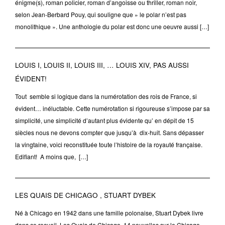
énigme(s), roman policier, roman d’angoisse ou thriller, roman noir,
selon Jean-Berbard Pouy, qui souligne que » le polar n’est pas
monolithique ». Une anthologie du polar est donc une oeuvre aussi […]
LOUIS I, LOUIS II, LOUIS III, … LOUIS XIV, PAS AUSSI
ÉVIDENT!
Tout semble si logique dans la numérotation des rois de France, si
évident… inéluctable. Cette numérotation si rigoureuse s’impose par sa
simplicité, une simplicité d’autant plus évidente qu’ en dépit de 15
siècles nous ne devons compter que jusqu’à dix-huit. Sans dépasser
la vingtaine, voici reconstituée toute l’histoire de la royauté française.
Edifiant! A moins que, […]
LES QUAIS DE CHICAGO , STUART DYBEK
Né à Chicago en 1942 dans une famille polonaise, Stuart Dybek livre
dans ce recueil, Les Quais de Chicago, 14 nouvelles sur le Chicago