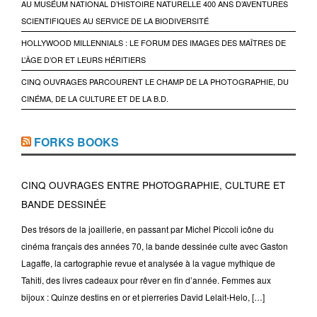
AU MUSÉUM NATIONAL D’HISTOIRE NATURELLE 400 ANS D’AVENTURES
SCIENTIFIQUES AU SERVICE DE LA BIODIVERSITÉ
HOLLYWOOD MILLENNIALS : LE FORUM DES IMAGES DES MAÎTRES DE
L’ÂGE D’OR ET LEURS HÉRITIERS
CINQ OUVRAGES PARCOURENT LE CHAMP DE LA PHOTOGRAPHIE, DU
CINÉMA, DE LA CULTURE ET DE LA B.D.
FORKS BOOKS
CINQ OUVRAGES ENTRE PHOTOGRAPHIE, CULTURE ET
BANDE DESSINÉE
Des trésors de la joaillerie, en passant par Michel Piccoli icône du
cinéma français des années 70, la bande dessinée culte avec Gaston
Lagaffe, la cartographie revue et analysée à la vague mythique de
Tahiti, des livres cadeaux pour rêver en fin d’année. Femmes aux
bijoux : Quinze destins en or et pierreries David Lelait-Helo, […]