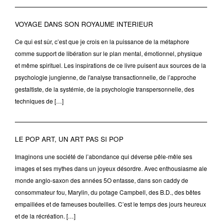
VOYAGE DANS SON ROYAUME INTERIEUR
Ce qui est sûr, c’est que je crois en la puissance de la métaphore
comme support de libération sur le plan mental, émotionnel, physique
et même spirituel. Les inspirations de ce livre puisent aux sources de la
psychologie jungienne, de l'analyse transactionnelle, de l’approche
gestaltiste, de la systémie, de la psychologie transpersonnelle, des
techniques de […]
LE POP ART, UN ART PAS SI POP
Imaginons une société de l’abondance qui déverse pêle-mêle ses
images et ses mythes dans un joyeux désordre. Avec enthousiasme ale
monde anglo-saxon des années 5O entasse, dans son caddy de
consommateur fou, Marylin, du potage Campbell, des B.D., des bêtes
empaillées et de fameuses bouteilles. C’est le temps des jours heureux
et de la récréation. […]