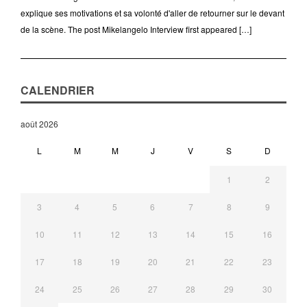
explique ses motivations et sa volonté d'aller de retourner sur le devant
de la scène. The post Mikelangelo Interview first appeared […]
CALENDRIER
août 2026
L
M
M
J
V
S
D
1
2
3
4
5
6
7
8
9
10
11
12
13
14
15
16
17
18
19
20
21
22
23
24
25
26
27
28
29
30