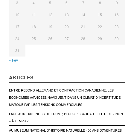
3
4
5
6
7
8
9
10
11
12
13
14
15
16
17
18
19
20
21
22
23
24
25
26
27
28
29
30
31
« Fév
ARTICLES
ENTRE REBOND ALLEMAND ET CONTRACTION CANADIENNE, LES
ÉCONOMIES AVANCÉES NAVIGUENT DANS UN CLIMAT D’INCERTITUDE
MARQUÉ PAR LES TENSIONS COMMERCIALES
FACE AUX EXIGENCES DE TRUMP, L’EUROPE SAURA-T-ELLE DIRE « NON
» À TEMPS ?
AU MUSÉUM NATIONAL D’HISTOIRE NATURELLE 400 ANS D’AVENTURES