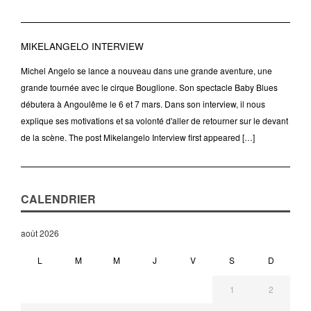
MIKELANGELO INTERVIEW
Michel Angelo se lance a nouveau dans une grande aventure, une
grande tournée avec le cirque Bouglione. Son spectacle Baby Blues
débutera à Angoulême le 6 et 7 mars. Dans son interview, il nous
explique ses motivations et sa volonté d'aller de retourner sur le devant
de la scène. The post Mikelangelo Interview first appeared […]
CALENDRIER
août 2026
L
M
M
J
V
S
D
1
2