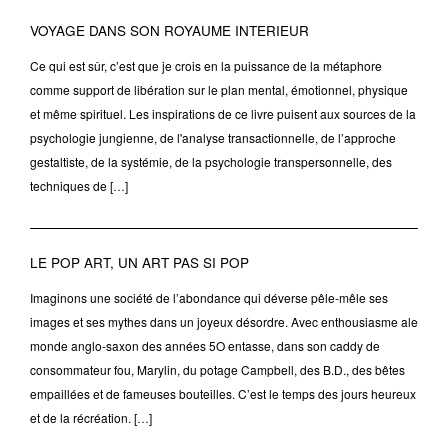
VOYAGE DANS SON ROYAUME INTERIEUR
Ce qui est sûr, c’est que je crois en la puissance de la métaphore
comme support de libération sur le plan mental, émotionnel, physique
et même spirituel. Les inspirations de ce livre puisent aux sources de la
psychologie jungienne, de l'analyse transactionnelle, de l’approche
gestaltiste, de la systémie, de la psychologie transpersonnelle, des
techniques de […]
LE POP ART, UN ART PAS SI POP
Imaginons une société de l’abondance qui déverse pêle-mêle ses
images et ses mythes dans un joyeux désordre. Avec enthousiasme ale
monde anglo-saxon des années 5O entasse, dans son caddy de
consommateur fou, Marylin, du potage Campbell, des B.D., des bêtes
empaillées et de fameuses bouteilles. C’est le temps des jours heureux
et de la récréation. […]