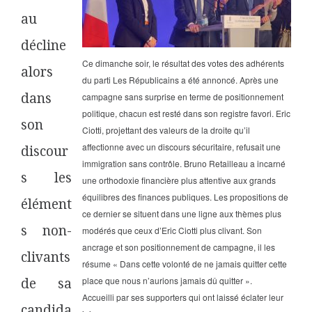
au
décline
Ce dimanche soir, le résultat des votes des adhérents
alors
du parti Les Républicains a été annoncé. Après une
dans
campagne sans surprise en terme de positionnement
politique, chacun est resté dans son registre favori. Eric
son
Ciotti, projettant des valeurs de la droite qu’il
affectionne avec un discours sécuritaire, refusait une
discour
immigration sans contrôle. Bruno Retailleau a incarné
s les
une orthodoxie financière plus attentive aux grands
équilibres des finances publiques. Les propositions de
élément
ce dernier se situent dans une ligne aux thèmes plus
s non-
modérés que ceux d’Eric Ciotti plus clivant. Son
ancrage et son positionnement de campagne, il les
clivants
résume « Dans cette volonté de ne jamais quitter cette
place que nous n’aurions jamais dû quitter ».
de sa
Accueilli par ses supporters qui ont laissé éclater leur
candida