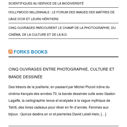
SCIENTIFIQUES AU SERVICE DE LA BIODIVERSITÉ
HOLLYWOOD MILLENNIALS : LE FORUM DES IMAGES DES MAÎTRES DE
L’ÂGE D’OR ET LEURS HÉRITIERS
CINQ OUVRAGES PARCOURENT LE CHAMP DE LA PHOTOGRAPHIE, DU
CINÉMA, DE LA CULTURE ET DE LA B.D.
FORKS BOOKS
CINQ OUVRAGES ENTRE PHOTOGRAPHIE, CULTURE ET
BANDE DESSINÉE
Des trésors de la joaillerie, en passant par Michel Piccoli icône du
cinéma français des années 70, la bande dessinée culte avec Gaston
Lagaffe, la cartographie revue et analysée à la vague mythique de
Tahiti, des livres cadeaux pour rêver en fin d’année. Femmes aux
bijoux : Quinze destins en or et pierreries David Lelait-Helo, […]