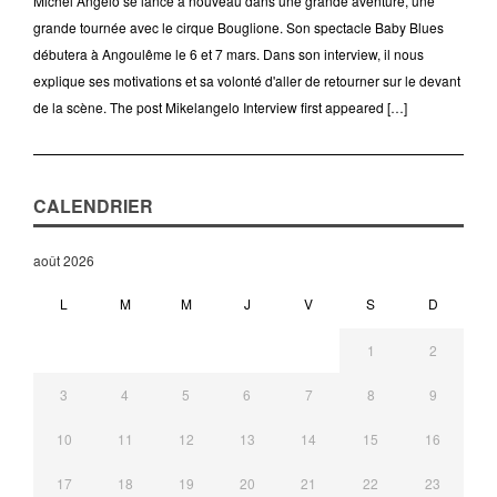
Michel Angelo se lance a nouveau dans une grande aventure, une
grande tournée avec le cirque Bouglione. Son spectacle Baby Blues
débutera à Angoulême le 6 et 7 mars. Dans son interview, il nous
explique ses motivations et sa volonté d'aller de retourner sur le devant
de la scène. The post Mikelangelo Interview first appeared […]
CALENDRIER
août 2026
L
M
M
J
V
S
D
1
2
3
4
5
6
7
8
9
10
11
12
13
14
15
16
17
18
19
20
21
22
23