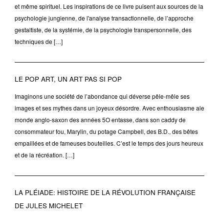
et même spirituel. Les inspirations de ce livre puisent aux sources de la
psychologie jungienne, de l'analyse transactionnelle, de l’approche
gestaltiste, de la systémie, de la psychologie transpersonnelle, des
techniques de […]
LE POP ART, UN ART PAS SI POP
Imaginons une société de l’abondance qui déverse pêle-mêle ses
images et ses mythes dans un joyeux désordre. Avec enthousiasme ale
monde anglo-saxon des années 5O entasse, dans son caddy de
consommateur fou, Marylin, du potage Campbell, des B.D., des bêtes
empaillées et de fameuses bouteilles. C’est le temps des jours heureux
et de la récréation. […]
LA PLÉIADE: HISTOIRE DE LA RÉVOLUTION FRANÇAISE
DE JULES MICHELET