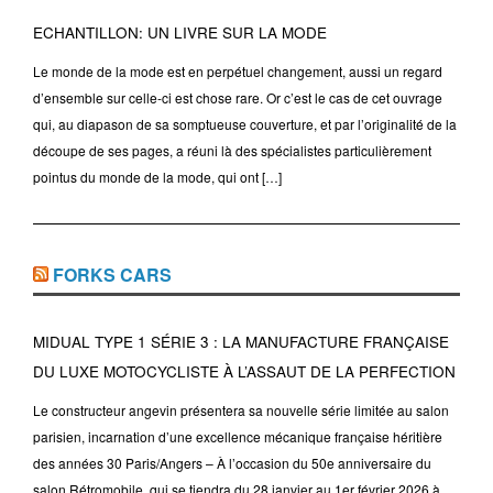
ECHANTILLON: UN LIVRE SUR LA MODE
Le monde de la mode est en perpétuel changement, aussi un regard
d’ensemble sur celle-ci est chose rare. Or c’est le cas de cet ouvrage
qui, au diapason de sa somptueuse couverture, et par l’originalité de la
découpe de ses pages, a réuni là des spécialistes particulièrement
pointus du monde de la mode, qui ont […]
FORKS CARS
MIDUAL TYPE 1 SÉRIE 3 : LA MANUFACTURE FRANÇAISE
DU LUXE MOTOCYCLISTE À L’ASSAUT DE LA PERFECTION
Le constructeur angevin présentera sa nouvelle série limitée au salon
parisien, incarnation d’une excellence mécanique française héritière
des années 30 Paris/Angers – À l’occasion du 50e anniversaire du
salon Rétromobile, qui se tiendra du 28 janvier au 1er février 2026 à