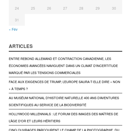
24
25
26
27
28
29
30
31
« Fév
ARTICLES
ENTRE REBOND ALLEMAND ET CONTRACTION CANADIENNE, LES
ÉCONOMIES AVANCÉES NAVIGUENT DANS UN CLIMAT D’INCERTITUDE
MARQUÉ PAR LES TENSIONS COMMERCIALES
FACE AUX EXIGENCES DE TRUMP, L’EUROPE SAURA-T-ELLE DIRE « NON
» À TEMPS ?
AU MUSÉUM NATIONAL D’HISTOIRE NATURELLE 400 ANS D’AVENTURES
SCIENTIFIQUES AU SERVICE DE LA BIODIVERSITÉ
HOLLYWOOD MILLENNIALS : LE FORUM DES IMAGES DES MAÎTRES DE
L’ÂGE D’OR ET LEURS HÉRITIERS
CINQ OUVRAGES PARCOURENT LE CHAMP DE LA PHOTOGRAPHIE, DU