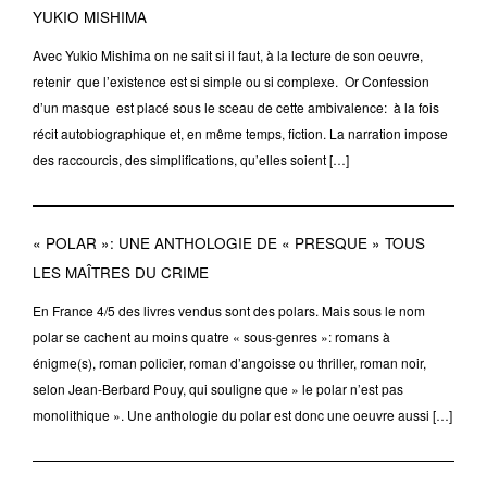
YUKIO MISHIMA
Avec Yukio Mishima on ne sait si il faut, à la lecture de son oeuvre,
retenir que l’existence est si simple ou si complexe. Or Confession
d’un masque est placé sous le sceau de cette ambivalence: à la fois
récit autobiographique et, en même temps, fiction. La narration impose
des raccourcis, des simplifications, qu’elles soient […]
« POLAR »: UNE ANTHOLOGIE DE « PRESQUE » TOUS
LES MAÎTRES DU CRIME
En France 4/5 des livres vendus sont des polars. Mais sous le nom
polar se cachent au moins quatre « sous-genres »: romans à
énigme(s), roman policier, roman d’angoisse ou thriller, roman noir,
selon Jean-Berbard Pouy, qui souligne que » le polar n’est pas
monolithique ». Une anthologie du polar est donc une oeuvre aussi […]