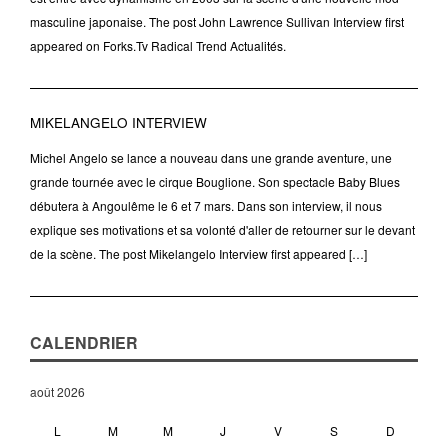
masculine japonaise. The post John Lawrence Sullivan Interview first
appeared on Forks.Tv Radical Trend Actualités.
MIKELANGELO INTERVIEW
Michel Angelo se lance a nouveau dans une grande aventure, une
grande tournée avec le cirque Bouglione. Son spectacle Baby Blues
débutera à Angoulême le 6 et 7 mars. Dans son interview, il nous
explique ses motivations et sa volonté d'aller de retourner sur le devant
de la scène. The post Mikelangelo Interview first appeared […]
CALENDRIER
août 2026
L
M
M
J
V
S
D