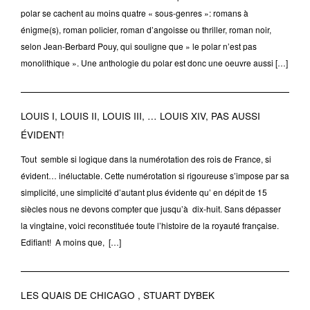
polar se cachent au moins quatre « sous-genres »: romans à
énigme(s), roman policier, roman d’angoisse ou thriller, roman noir,
selon Jean-Berbard Pouy, qui souligne que » le polar n’est pas
monolithique ». Une anthologie du polar est donc une oeuvre aussi […]
LOUIS I, LOUIS II, LOUIS III, … LOUIS XIV, PAS AUSSI
ÉVIDENT!
Tout semble si logique dans la numérotation des rois de France, si
évident… inéluctable. Cette numérotation si rigoureuse s’impose par sa
simplicité, une simplicité d’autant plus évidente qu’ en dépit de 15
siècles nous ne devons compter que jusqu’à dix-huit. Sans dépasser
la vingtaine, voici reconstituée toute l’histoire de la royauté française.
Edifiant! A moins que, […]
LES QUAIS DE CHICAGO , STUART DYBEK