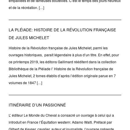
empaillées et de fameuses bouteilles. C’est le temps des jours heureux
et de la récréation. […]
LA PLÉIADE: HISTOIRE DE LA RÉVOLUTION FRANÇAISE
DE JULES MICHELET
Histoire de la Révolution française de Jules Michelet, parmi les
ouvrages historiques, paraît légendaire à plus d’un titre. En effet, pour
ce printemps 2019, les éditons Gallimard rééditent dans la collection
Bibliothèque de la Pléiade l’ Histoire de la Révolution française de
Jules Michelet, 2 tomes établis d’après l’édition originale parue en 7
volumes de 1847 […]
ITINÉRAIRE D’UN PASSIONNÉ
L’ éditeur Le Monde du Cheval a consacré un ouvrage à celui qui a
introduit en France l’Équitation western: Adamo Walti. Préfacé par
Gilbert de Keyser, cavalier, auteur et journaliste, l’ouvrage présente