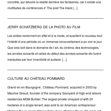
concrète, qui dévoile la réalité derrière les fantasmes, car il existe une
multitudes de conférences d’ The post The Hack […]
JERRY SCHATZBERG DE LA PHOTO AU FILM
Les sixties reviennent en effet et à la mode, et suscitent à nouveau tout
l’intérêt d’une période où un immense renouvellement a pu voir le jour.
Que cela soit dans le domaine de l’art, du cinéma, des technologies,
les années soixante et celles du début des années soixante-dix furent
marquées par leur inventivité et audace: […]
CULTURE AU CHÂTEAU POMMARD
Grand vin en Bourgogne , Château Pommard, acquired in 2003 by
Maurice Giraud, founder of the company Savoyard of high-end leisure
residences MGM Builder. The largest private vineyard of with 20
hectares of a single tenant, was sold to an American entrepreneur
Michael Baum. Iconic Silicon Valley boss, Michael Baum, 50 years old,